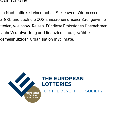
a Nachhaltigkeit einen ho­hen Stellen­wert. Wir messen
 der GKL und auch die CO2-Emissionen unserer Sach­ge­winne
tterien, wie bspw. Reisen. Für diese Emissionen übernehmen
es Jahr Verantwortung und finanzieren ausgewählte
 gemeinnützigen Organisation myclimate.