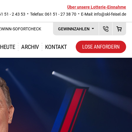
Über unsere Lotterie-Einnahme
61 51 - 2 43 53
Telefax: 061 51 - 27 38 70
E-Mail:
info@skl-feisel.de
EWINN-SOFORTCHECK
GEWINNZAHLEN
KUNDENSERVI
WAREN
 HEUTE
ARCHIV
KONTAKT
LOSE ANFORDERN