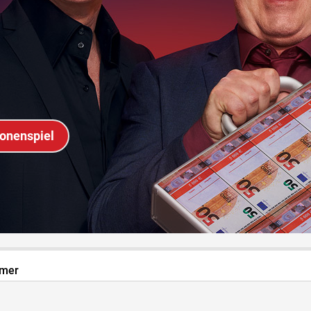
ionenspiel
mer