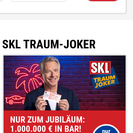
SKL TRAUM-JOKER
NUR ZUM JUBILÄUM:
1.000.000 € IN BAR!
nur